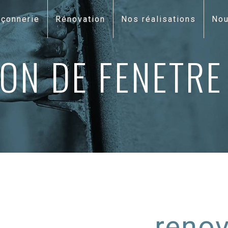
çonnerie
Rénovation
Nos réalisations
Nou
ON DE FENETRE 
renov