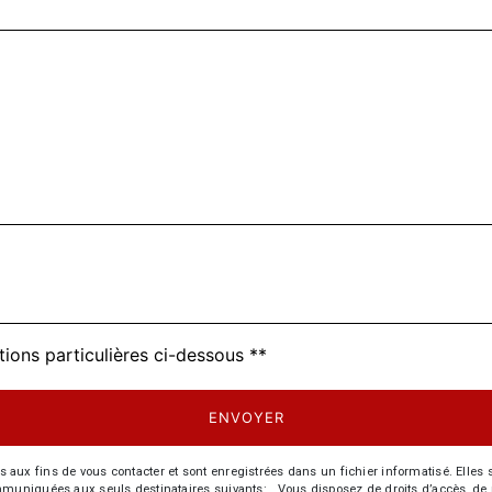
tions particulières ci-dessous **
ENVOYER
 fins de vous contacter et sont enregistrées dans un fichier informatisé. Elles so
iquées aux seuls destinataires suivants: . Vous disposez de droits d’accès, de recti