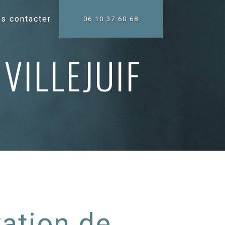
s contacter
06 10 37 60 68
VILLEJUIF
ation de