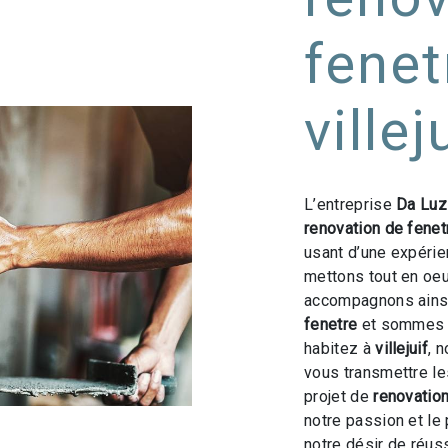
fenet
villej
L’entreprise
Da Luz
renovation de fenet
usant d’une expérien
mettons tout en oeu
accompagnons ainsi
fenetre
et sommes à
habitez à
villejuif
, 
vous transmettre l
projet de
renovation
notre passion et le
notre désir de réuss