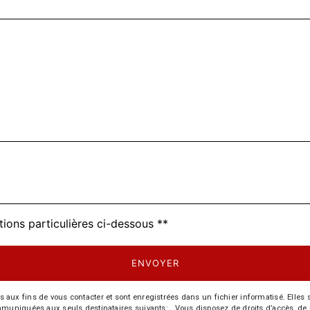
tions particulières ci-dessous **
ENVOYER
 fins de vous contacter et sont enregistrées dans un fichier informatisé. Elles so
iquées aux seuls destinataires suivants: . Vous disposez de droits d’accès, de recti