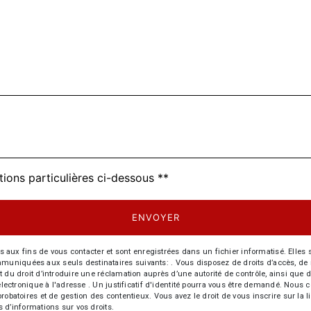
tions particulières ci-dessous **
ENVOYER
 fins de vous contacter et sont enregistrées dans un fichier informatisé. Elles so
iquées aux seuls destinataires suivants: . Vous disposez de droits d’accès, de recti
t du droit d’introduire une réclamation auprès d’une autorité de contrôle, ainsi qu
r électronique à l'adresse . Un justificatif d'identité pourra vous être demandé. Nou
probatoires et de gestion des contentieux. Vous avez le droit de vous inscrire sur la
us d’informations sur vos droits.